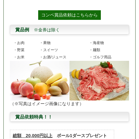
コンペ賞品依頼はこちらから
賞品例
※金券は除く
・お肉
・果物
・海産物
・野菜
・スイーツ
・麺類
・お米
・お酒/ジュース
・ゴルフ用品
（※写真はイメージ画像になります）
賞品依頼特典！！
総額 20,000円以上
ボール1ダースプレゼント