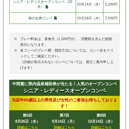
シニア・レディスオープンコンペ（10
10月14日（水）
2,200円
月）
秋のお肉コンペ
10月28日（水）
2,500円
プレー料金は、昼食代（1,100円分）、消費税を含んだ総額
表示になります。
各コンペのプレー費・競技方法については、コンペ名をクリ
ックしてご確認ください。
（詳細が表示されないコンペについては、後日ご案内申し上
げます）
中間賞に
県内温泉補助券
が当たる！人気のオープンコンペ
シニア・レディースオープンコンペ
当該年60歳以上の男性及び女性のご参加お待ちしておりま
す！
第6回
第7回
第8回
8月26日（水）
9月14日（月）
10月14日（水）
詳細はこちら
詳細はこちら
詳細はこちら